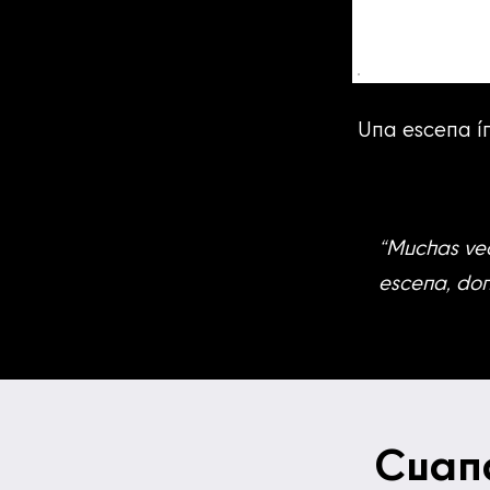
Una escena ín
“Muchas vec
escena, don
Cuand