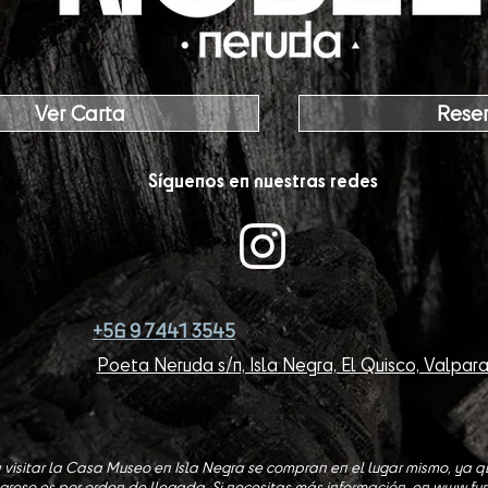
Ver Carta
Reser
Síguenos en nuestras redes
+56 9 7441 3545
Poeta Neruda s/n, Isla Negra, El Quisco, Valpara
visitar la Casa Museo en Isla Negra se compran en el lugar mismo, ya qu
ingreso es por orden de llegada. Si necesitas más información, en
www.fun