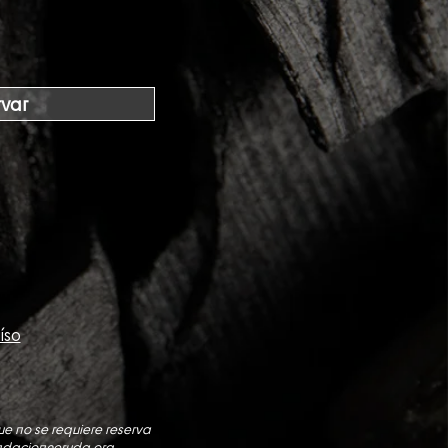
var
íso
e no se requiere reserva
dacionneruda.org.